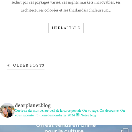
séduit par ses paysages variés, ses nights markets incroyables, ses
architectures colorées et ses thaïlandais chaleureux…
LIRE L'ARTICLE
OLDER POSTS
dearplanet.blog
Curieux du monde, au-delà de la carte postale
On voyage. On découvre. On
vous raconte !
✨Tourdumondistes 2024
💌 Notre blog