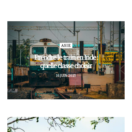
TOUR DU MONDE
Tour du monde : notre
itinéraire
ASIE
Prendre le train en Inde :
quelle classe choisir
16 JUIN 2025
CONSEILS DE VOYAGE
Première expérience
en tente de toit : avis et
conseils