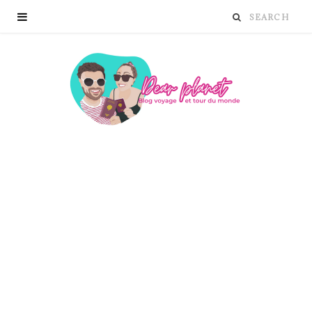
AMÉRIQUE DU SUD
Un mois en Bolivie :
itinéraire et bons plans