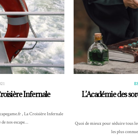
021
E
Croisière Infernale
L’Académie des sorc
apegame.fr , La Croisière Infernale
te de nos escape…
Quoi de mieux pour séduire tous les
les plus connues