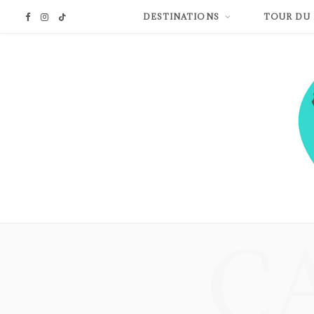
DESTINATIONS
TOUR DU
F
I
T
a
n
i
c
s
k
e
t
T
b
a
o
o
g
k
o
r
C
k
a
m