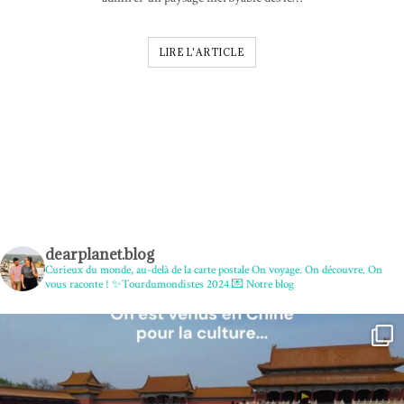
LIRE L'ARTICLE
dearplanet.blog
Curieux du monde, au-delà de la carte postale
On voyage. On découvre. On
vous raconte !
✨Tourdumondistes 2024
💌 Notre blog