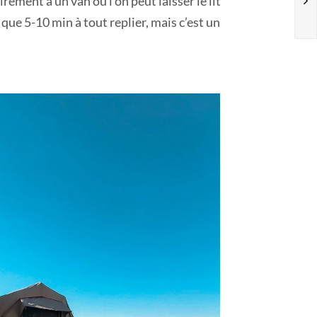
irement à un van où l’on peut laisser le lit
 que 5-10 min à tout replier, mais c’est un