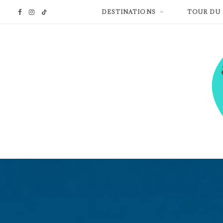
DESTINATIONS
TOUR DU
F
I
T
a
n
i
c
s
k
e
t
T
b
a
o
o
g
k
o
r
k
a
m