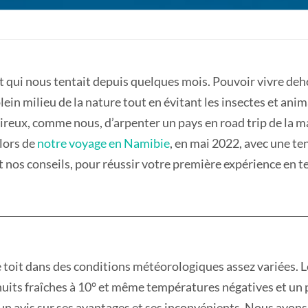
t qui nous tentait depuis quelques mois. Pouvoir vivre deh
lein milieu de la nature tout en évitant les insectes et anim
sireux, comme nous, d’arpenter un pays en road trip de la m
lors de
notre voyage en Namibie
, en mai 2022, avec une t
et nos conseils, pour réussir votre première expérience en te
 toit dans des conditions météorologiques assez variées. L
uits fraîches à 10° et même températures négatives et un 
e un avis sur ses avantages et ses inconvénients. Nous avo