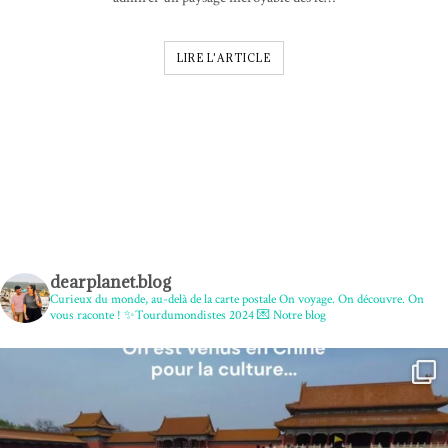
LIRE L'ARTICLE
dearplanet.blog
Curieux du monde, au-delà de la carte postale
On voyage. On découvre. On
vous raconte !
✨Tourdumondistes 2024
💌 Notre blog